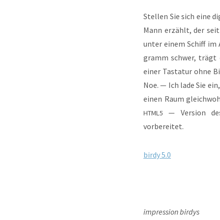
Stel­len Sie sich eine d
Mann erzählt, der seit 
unter einem Schiff im A
gramm schwer, trägt e
einer Tas­ta­tur ohne Bi
Noe. — Ich lade Sie ein,
einen Raum gleich­woh
— Ver­si­on des 
HTML5
vorbereitet.
bir­dy 5.0
impres­si­on birdys