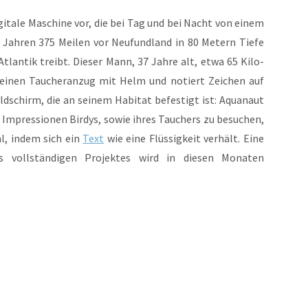
igi­ta­le Maschi­ne vor, die bei Tag und bei Nacht von einem
Jah­ren 375 Mei­len vor Neu­fund­land in 80 Metern Tie­fe
tlan­tik treibt. Die­ser Mann, 37 Jah­re alt, etwa 65 Kilo­
inen Tau­cher­an­zug mit Helm und notiert Zei­chen auf
ld­schirm, die an sei­nem Habi­tat befes­tigt ist: Aqua­naut
 Impres­sio­nen Bir­dys, sowie ihres Tau­chers zu besu­chen,
l, indem sich ein
Text
wie eine Flüs­sig­keit ver­hält. Eine
voll­stän­di­gen Pro­jek­tes wird in die­sen Mona­ten