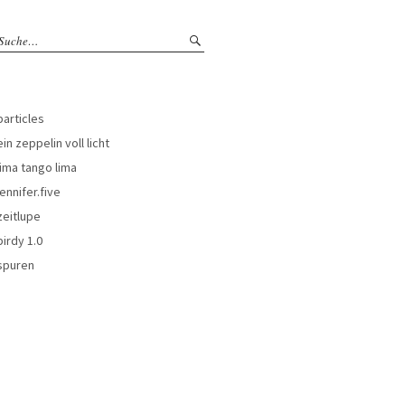
particles
ein zeppelin voll licht
lima tango lima
jennifer.five
zeitlupe
birdy 1.0
spuren